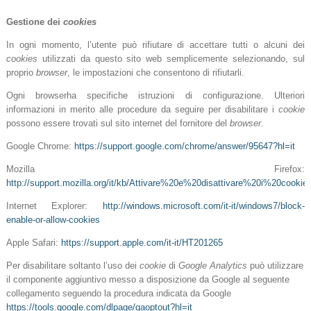
Gestione dei
cookies
In ogni momento, l’utente può rifiutare di accettare tutti o alcuni dei
cookies
utilizzati da questo sito web semplicemente selezionando, sul
proprio
browser
, le impostazioni che consentono di rifiutarli.
Ogni browserha specifiche istruzioni di configurazione. Ulteriori
informazioni in merito alle procedure da seguire per disabilitare i
cookie
possono essere trovati sul sito internet del fornitore del
browser.
Google Chrome:
https://support.google.com/chrome/answer/95647?hl=it
Mozilla Firefox:
http://support.mozilla.org/it/kb/Attivare%20e%20disattivare%20i%20cookie
Internet Explorer:
http://windows.microsoft.com/it-it/windows7/block-
enable-or-allow-cookies
Apple Safari:
https://support.apple.com/it-it/HT201265
Per disabilitare soltanto l’uso dei
cookie
di
Google Analytics
può utilizzare
il componente aggiuntivo messo a disposizione da Google al seguente
collegamento seguendo la procedura
indicata da Google
https://tools.google.com/dlpage/gaoptout?hl=it